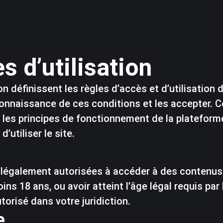
s d’utilisation
n définissent les règles d’accès et d’utilisation d
 connaissance de ces conditions et les accepter. 
ue les principes de fonctionnement de la plateform
utiliser le site.
légalement autorisées à accéder à des contenus l
ins 18 ans, ou avoir atteint l’âge légal requis par 
torisé dans votre juridiction.
e