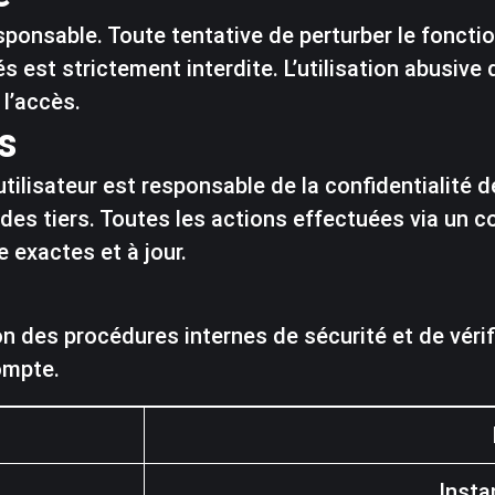
responsable. Toute tentative de perturber le fonc
sés est strictement interdite. L’utilisation abusiv
 l’accès.
s
utilisateur est responsable de la confidentialité 
es tiers. Toutes les actions effectuées via un c
e exactes et à jour.
n des procédures internes de sécurité et de vérif
ompte.
Insta