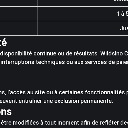
1 à 
Jus
té
de disponibilité continue ou de résultats. Wildsino
x interruptions techniques ou aux services de paiem
, l’accès au site ou à certaines fonctionnalités
euvent entraîner une exclusion permanente.
ons
t être modifiées à tout moment afin de refléter 